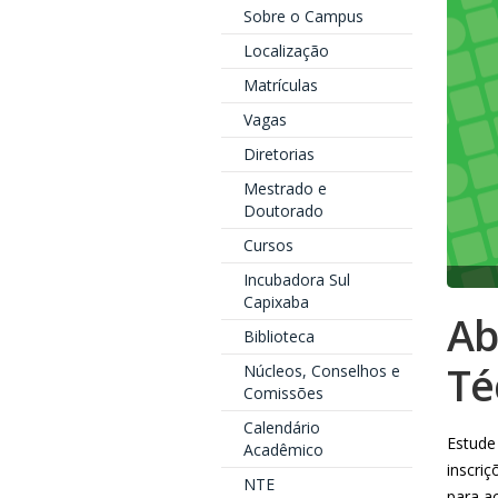
Sobre o Campus
Localização
Matrículas
Vagas
Diretorias
Mestrado e
Doutorado
Cursos
Incubadora Sul
Capixaba
Ab
Biblioteca
Té
Núcleos, Conselhos e
Comissões
Calendário
Estude
Acadêmico
inscriç
NTE
para ac