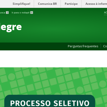
Simplifique!
Comunica BR
Participe
Acesso à infor
AC
 busca
3
Ir para o rodapé
4
legre
Perguntas frequentes
Co