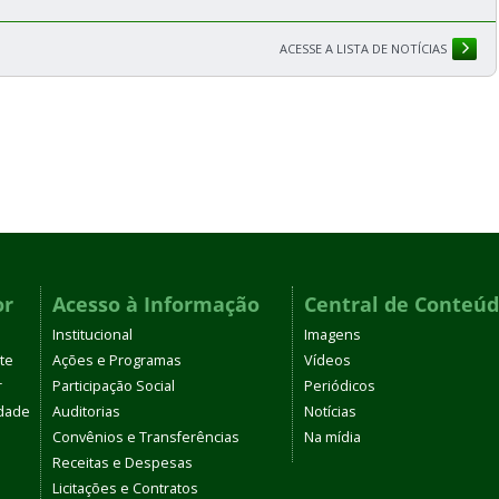
ACESSE A LISTA DE NOTÍCIAS
or
Acesso à Informação
Central de Conteú
Institucional
Imagens
te
Ações e Programas
Vídeos
r
Participação Social
Periódicos
dade
Auditorias
Notícias
Convênios e Transferências
Na mídia
Receitas e Despesas
Licitações e Contratos