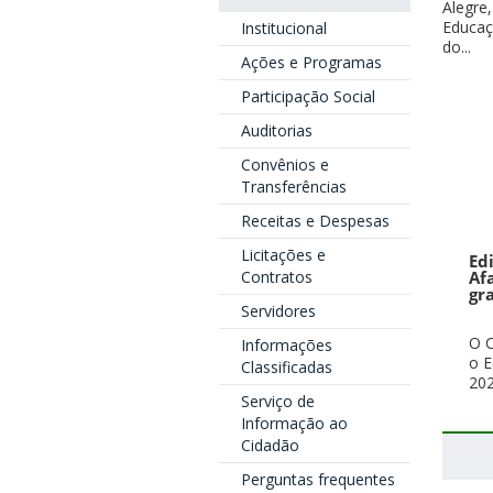
Alegre,
Educaç
Institucional
do...
Ações e Programas
Participação Social
Auditorias
Convênios e
Transferências
Receitas e Despesas
Licitações e
Ed
Contratos
Af
gr
Servidores
O C
Informações
o E
Classificadas
202
Serviço de
Informação ao
Cidadão
Perguntas frequentes