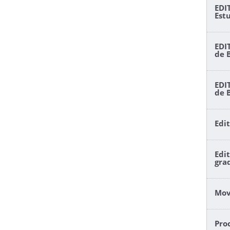
EDI
Est
EDI
de 
EDI
de 
Edi
Edi
gra
Mov
Pro