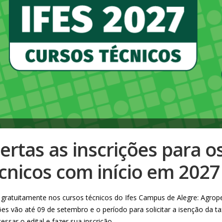
ertas as inscrições para o
cnicos com início em 2027
 gratuitamente nos cursos técnicos do Ifes Campus de Alegre: Agropec
ões vão até 09 de setembro e o período para solicitar a isenção da ta
essar o edital e fazer sua inscrição.