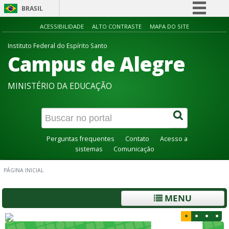
BRASIL
Simplifique!
ACESSIBILIDADE
ALTO CONTRASTE
MAPA DO SITE
Comunica BR
Instituto Federal do Espírito Santo
Campus de Alegre
Participe
Acesso à informação
MINISTÉRIO DA EDUCAÇÃO
Legislação
Canais
Perguntas frequentes
Contato
Acesso a
sistemas
Comunicação
PÁGINA INICIAL
MENU