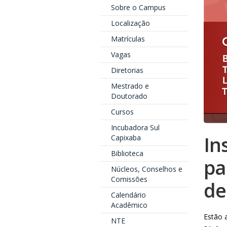
Sobre o Campus
Localização
Matrículas
Vagas
Diretorias
Mestrado e
Doutorado
Cursos
Incubadora Sul
In
Capixaba
Biblioteca
pa
Núcleos, Conselhos e
Comissões
de
Calendário
Acadêmico
Estão 
NTE