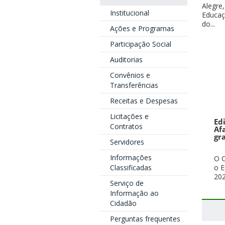
Alegre,
Institucional
Educaç
do...
Ações e Programas
Participação Social
Auditorias
Convênios e
Transferências
Receitas e Despesas
Licitações e
Ed
Contratos
Af
gr
Servidores
Informações
O C
Classificadas
o E
202
Serviço de
Informação ao
Cidadão
Perguntas frequentes