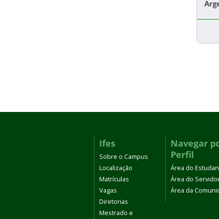
Arg
Ifes
Navegar p
Perfil
Sobre o Campus
Localização
Área do Estudan
Matrículas
Área do Servido
Vagas
Área da Comuni
Diretorias
Mestrado e