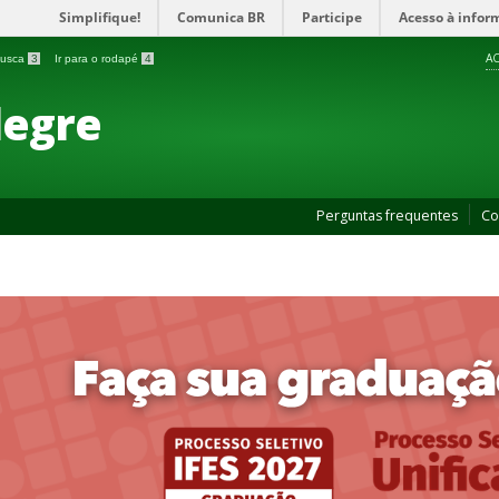
Simplifique!
Comunica BR
Participe
Acesso à infor
AC
 busca
3
Ir para o rodapé
4
legre
Perguntas frequentes
Co