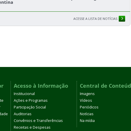
entina
ACESSE A LISTA DE NOTÍCIAS
or
Acesso à Informação
Central de Conteú
Institucional
Imagens
te
Ações e Programas
Vídeos
r
Participação Social
Periódicos
dade
Auditorias
Notícias
Convênios e Transferências
Na mídia
Receitas e Despesas