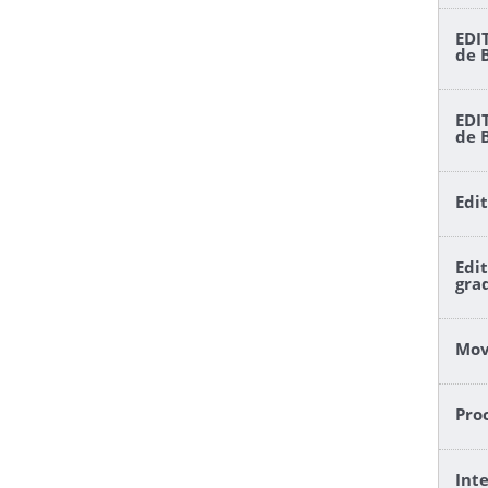
EDI
de 
EDI
de 
Edi
Edi
gra
Mov
Pro
Int