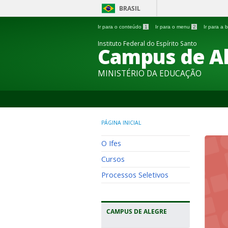
BRASIL
Ir para o conteúdo
1
Ir para o menu
2
Ir para a
Instituto Federal do Espírito Santo
Campus de A
MINISTÉRIO DA EDUCAÇÃO
PÁGINA INICIAL
O Ifes
Cursos
Processos Seletivos
CAMPUS DE ALEGRE