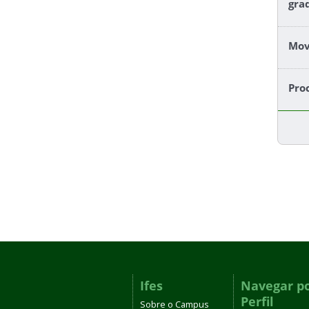
gra
Mov
Pro
Ifes
Navegar p
Perfil
Sobre o Campus