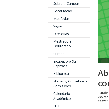
Sobre o Campus
Localização
Matrículas
Vagas
Diretorias
Mestrado e
Doutorado
Cursos
Incubadora Sul
Capixaba
Ab
Biblioteca
co
Núcleos, Conselhos e
Comissões
Estude 
Calendário
vão até
Acadêmico
e fazer 
NTE