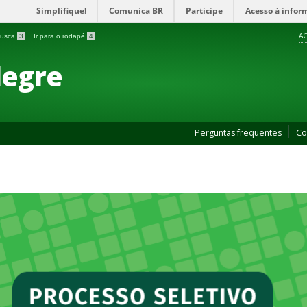
Simplifique!
Comunica BR
Participe
Acesso à infor
AC
 busca
3
Ir para o rodapé
4
legre
Perguntas frequentes
Co