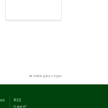
Voltar para o topo
dos
RSS
O que é?