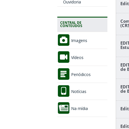
Ouvidoria
Edi
Com
CENTRAL DE
(CR
CONTEÚDOS
Imagens
EDI
Est
Vídeos
EDI
de 
Periódicos
EDI
de 
Notícias
Na mídia
Edi
Edi