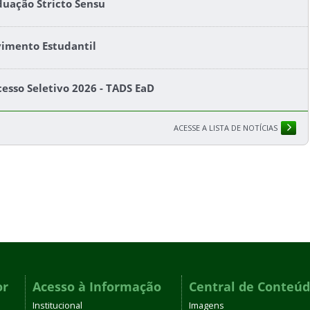
duação Stricto Sensu
imento Estudantil
cesso Seletivo 2026 - TADS EaD
ACESSE A LISTA DE NOTÍCIAS
or
Acesso à Informação
Central de Conteú
Institucional
Imagens