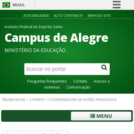
BRASIL
Simplifique!
ACESSIBILIDADE
ALTO CONTRASTE
MAPA DO SITE
Comunica BR
Instituto Federal do Espírito Santo
Campus de Alegre
Participe
Acesso à informação
MINISTÉRIO DA EDUCAÇÃO
Legislação
Canais
Perguntas frequentes
Contato
Acesso a
sistemas
Comunicação
PÁGINA INICIAL
>
CONTATO
>
COORDENADORIA DE GESTÃO PEDAGÓGICA
MENU