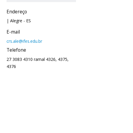
Endereço
| Alegre
- ES
E-mail
crs.ale@ifes.edu.br
Telefone
27 3083 4310 ramal 4326, 4375,
4376