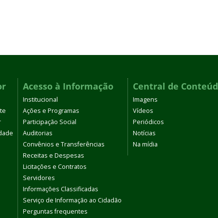
or
Acesso à Informação
Central de Conteú
Institucional
Imagens
te
Ações e Programas
Vídeos
r
Participação Social
Periódicos
dade
Auditorias
Notícias
Convênios e Transferências
Na mídia
Receitas e Despesas
Licitações e Contratos
Servidores
Informações Classificadas
Serviço de Informação ao Cidadão
Perguntas frequentes