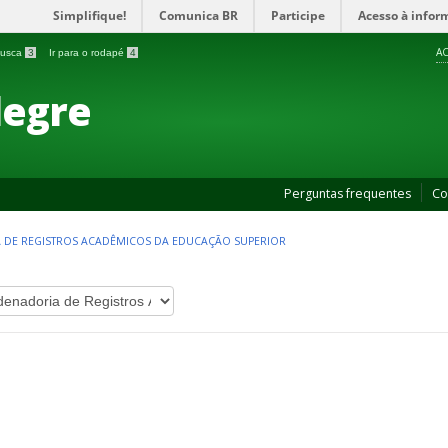
Simplifique!
Comunica BR
Participe
Acesso à infor
AC
 busca
3
Ir para o rodapé
4
legre
Perguntas frequentes
Co
DE REGISTROS ACADÊMICOS DA EDUCAÇÃO SUPERIOR