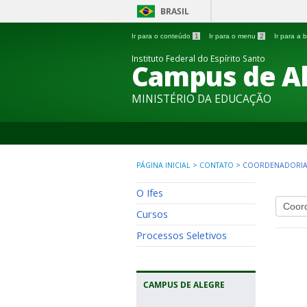
BRASIL
Ir para o conteúdo
1
Ir para o menu
2
Ir para a
Instituto Federal do Espírito Santo
Campus de A
MINISTÉRIO DA EDUCAÇÃO
PÁGINA INICIAL
>
CONTATO
>
COORDENADORIA 
O Ifes
Cursos
Processos Seletivos
CAMPUS DE ALEGRE