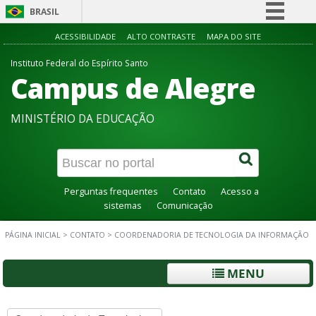
BRASIL
Simplifique!
ACESSIBILIDADE
ALTO CONTRASTE
MAPA DO SITE
Comunica BR
Instituto Federal do Espírito Santo
Campus de Alegre
Participe
Acesso à informação
MINISTÉRIO DA EDUCAÇÃO
Legislação
Canais
Perguntas frequentes
Contato
Acesso a
sistemas
Comunicação
PÁGINA INICIAL
>
CONTATO
>
COORDENADORIA DE TECNOLOGIA DA INFORMAÇÃO
MENU