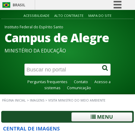
BRASIL
Simplifique!
ACESSIBILIDADE
ALTO CONTRASTE
MAPA DO SITE
Comunica BR
Instituto Federal do Espírito Santo
Campus de Alegre
Participe
Acesso à informação
MINISTÉRIO DA EDUCAÇÃO
Legislação
Canais
Perguntas frequentes
Contato
Acesso a
sistemas
Comunicação
PÁGINA INICIAL
>
IMAGENS
>
VISITA MINISTRO DO MEIO AMBIENTE
MENU
CENTRAL DE IMAGENS