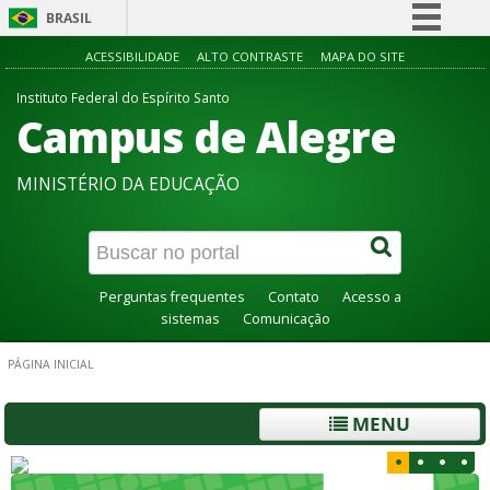
BRASIL
Simplifique!
ACESSIBILIDADE
ALTO CONTRASTE
MAPA DO SITE
Comunica BR
Instituto Federal do Espírito Santo
Campus de Alegre
Participe
Acesso à informação
MINISTÉRIO DA EDUCAÇÃO
Legislação
Canais
Perguntas frequentes
Contato
Acesso a
sistemas
Comunicação
PÁGINA INICIAL
MENU