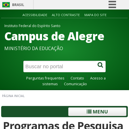
BRASIL
Simplifique!
ACESSIBILIDADE
ALTO CONTRASTE
MAPA DO SITE
Comunica BR
Instituto Federal do Espírito Santo
Campus de Alegre
Participe
Acesso à informação
MINISTÉRIO DA EDUCAÇÃO
Legislação
Canais
Perguntas frequentes
Contato
Acesso a
sistemas
Comunicação
PÁGINA INICIAL
MENU
Programas de Pesquisa