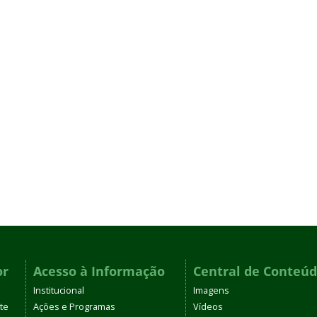
or
Acesso à Informação
Central de Conteú
Institucional
Imagens
te
Ações e Programas
Vídeos