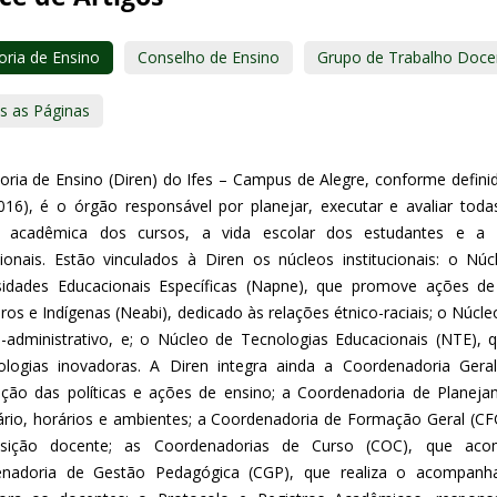
oria de Ensino
Conselho de Ensino
Grupo de Trabalho Doce
s as Páginas
toria de Ensino (Diren) do Ifes – Campus de Alegre, conforme defi
2016), é o órgão responsável por planejar, executar e avaliar to
 acadêmica dos cursos, a vida escolar dos estudantes e a ap
ucionais. Estão vinculados à Diren os núcleos institucionais: o
idades Educacionais Específicas (Napne), que promove ações de
iros e Indígenas (Neabi), dedicado às relações étnico-raciais; o Núc
o-administrativo, e; o Núcleo de Tecnologias Educacionais (NTE), 
logias inovadoras. A Diren integra ainda a Coordenadoria Gera
lação das políticas e ações de ensino; a Coordenadoria de Plane
ário, horários e ambientes; a Coordenadoria de Formação Geral (CF
sição docente; as Coordenadorias de Curso (COC), que a
enadoria de Gestão Pedagógica (CGP), que realiza o acompan