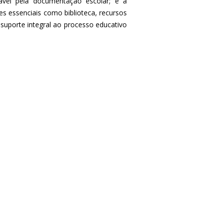
ável pela documentação escolar; e a
s essenciais como biblioteca, recursos
o suporte integral ao processo educativo