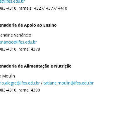
e@ifes.edu.br
083-4310, ramais 4327/ 4377/ 4410
nadoria de Apoio ao Ensino
 Gandine Venâncio
venancio@ifes.edu.br
083-4310, ramal 4378
nadoria de Alimentação e Nutrição
e Moulin
rio.alegre@ifes.edu.br
/
tatiane.moulin@ifes.edu.br
083-4310, ramal 4390