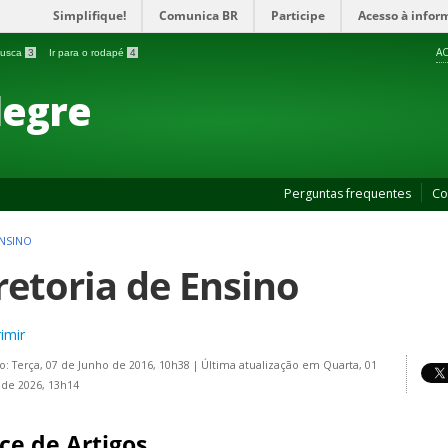
Simplifique!
Comunica BR
Participe
Acesso à infor
AC
 busca
3
Ir para o rodapé
4
legre
Perguntas frequentes
Co
ENSINO
retoria de Ensino
imir
o: Terça, 07 de Junho de 2016, 10h38
|
Última atualização em Quarta, 01
 de 2026, 13h14
ce de Artigos