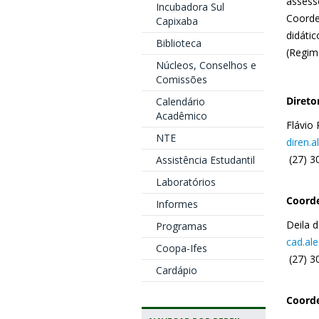
assess
Incubadora Sul
Coorde
Capixaba
didátic
Biblioteca
(Regim
Núcleos, Conselhos e
Comissões
Direto
Calendário
Acadêmico
Flávio
NTE
diren.a
(27) 3
Assistência Estudantil
Laboratórios
Coord
Informes
Deila d
Programas
cad.al
Coopa-Ifes
(27) 3
Cardápio
Coord