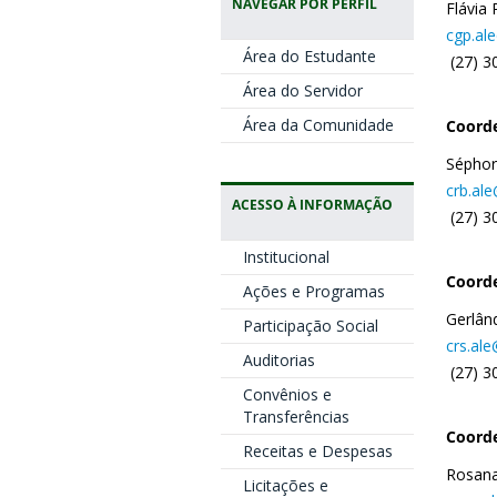
NAVEGAR POR PERFIL
Flávia 
cgp.ale
Área do Estudante
(27) 3
Área do Servidor
Área da Comunidade
Coorde
Séphor
crb.ale
ACESSO À INFORMAÇÃO
(27) 3
Institucional
Coorde
Ações e Programas
Gerlân
Participação Social
crs.ale
Auditorias
(27) 3
Convênios e
Transferências
Coorde
Receitas e Despesas
Rosana
Licitações e