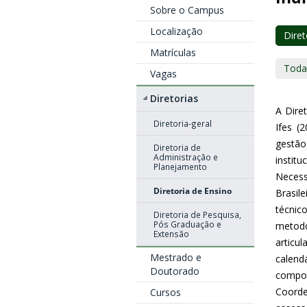
Sobre o Campus
Localização
Diret
Matrículas
Toda
Vagas
Diretorias
A Dire
Diretoria-geral
Ifes (
gestão
Diretoria de
Administração e
instit
Planejamento
Necess
Diretoria de Ensino
Brasile
técnic
Diretoria de Pesquisa,
Pós Graduação e
metodo
Extensão
articu
Mestrado e
calend
Doutorado
compo
Coord
Cursos