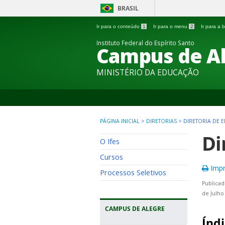
BRASIL
Ir para o conteúdo
1
Ir para o menu
2
Ir para a
Instituto Federal do Espírito Santo
Campus de A
MINISTÉRIO DA EDUCAÇÃO
PÁGINA INICIAL
>
DIRETORIAS
>
DIRETORIA DE 
Di
O Ifes
Cursos
Impr
Processos Seletivos
Publicad
de Julho
CAMPUS DE ALEGRE
Índi