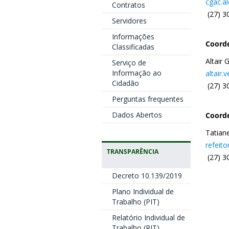
cgac.al
Contratos
(27) 3
Servidores
Informações
Coorde
Classificadas
Altair
Serviço de
Informação ao
altair.
Cidadão
(27) 3
Perguntas frequentes
Dados Abertos
Coorde
Tatian
refeito
TRANSPARÊNCIA
(27) 3
Decreto 10.139/2019
Plano Individual de
Trabalho (PIT)
Relatório Individual de
Trabalho (RIT)