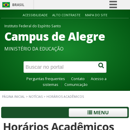
BRASIL
Simplifique!
ACESSIBILIDADE
ALTO CONTRASTE
MAPA DO SITE
Comunica BR
Instituto Federal do Espírito Santo
Campus de Alegre
Participe
Acesso à informação
MINISTÉRIO DA EDUCAÇÃO
Legislação
Canais
Perguntas frequentes
Contato
Acesso a
sistemas
Comunicação
PÁGINA INICIAL
>
NOTÍCIAS
>
HORÁRIOS ACADÊMICOS
MENU
Horários Acadêmicos