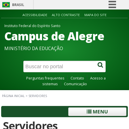
BRASIL
Simplifique!
ACESSIBILIDADE
ALTO CONTRASTE
MAPA DO SITE
Comunica BR
Instituto Federal do Espírito Santo
Campus de Alegre
Participe
Acesso à informação
MINISTÉRIO DA EDUCAÇÃO
Legislação
Canais
Perguntas frequentes
Contato
Acesso a
sistemas
Comunicação
PÁGINA INICIAL
>
SERVIDORES
MENU
Servidores