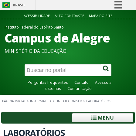
BRASIL
Simplifique!
ACESSIBILIDADE
ALTO CONTRASTE
MAPA DO SITE
Comunica BR
Instituto Federal do Espírito Santo
Campus de Alegre
Participe
Acesso à informação
MINISTÉRIO DA EDUCAÇÃO
Legislação
Canais
Perguntas frequentes
Contato
Acesso a
sistemas
Comunicação
PÁGINA INICIAL
>
INFORMÁTICA
>
UNCATEGORISED
>
LABORATÓRIOS
MENU
LABORATÓRIOS