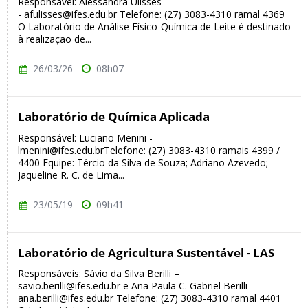
Responsável: Alessandra Ulisses
- afulisses@ifes.edu.br Telefone: (27) 3083-4310 ramal 4369
O Laboratório de Análise Físico-Química de Leite é destinado
à realização de...
26/03/26
08h07
Laboratório de Química Aplicada
Responsável: Luciano Menini -
lmenini@ifes.edu.brTelefone: (27) 3083-4310 ramais 4399 /
4400 Equipe: Tércio da Silva de Souza; Adriano Azevedo;
Jaqueline R. C. de Lima...
23/05/19
09h41
Laboratório de Agricultura Sustentável - LAS
Responsáveis: Sávio da Silva Berilli –
savio.berilli@ifes.edu.br e Ana Paula C. Gabriel Berilli –
ana.berilli@ifes.edu.br Telefone: (27) 3083-4310 ramal 4401