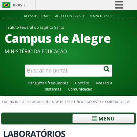
BRASIL
Simplifique!
ACESSIBILIDADE
ALTO CONTRASTE
MAPA DO SITE
Comunica BR
Instituto Federal do Espírito Santo
Campus de Alegre
Participe
Acesso à informação
MINISTÉRIO DA EDUCAÇÃO
Legislação
Canais
Perguntas frequentes
Contato
Acesso a
sistemas
Comunicação
PÁGINA INICIAL
>
LARVICULTURA DE PEIXES
>
UNCATEGORISED
>
LABORATÓRIOS
MENU
LABORATÓRIOS