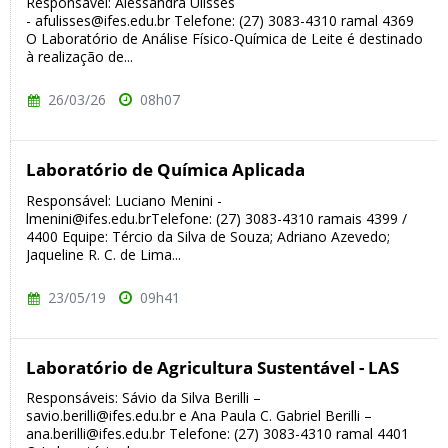
Responsável: Alessandra Ulisses
- afulisses@ifes.edu.br Telefone: (27) 3083-4310 ramal 4369
O Laboratório de Análise Físico-Química de Leite é destinado
à realização de...
26/03/26
08h07
Laboratório de Química Aplicada
Responsável: Luciano Menini -
lmenini@ifes.edu.brTelefone: (27) 3083-4310 ramais 4399 /
4400 Equipe: Tércio da Silva de Souza; Adriano Azevedo;
Jaqueline R. C. de Lima...
23/05/19
09h41
Laboratório de Agricultura Sustentável - LAS
Responsáveis: Sávio da Silva Berilli –
savio.berilli@ifes.edu.br e Ana Paula C. Gabriel Berilli –
ana.berilli@ifes.edu.br Telefone: (27) 3083-4310 ramal 4401