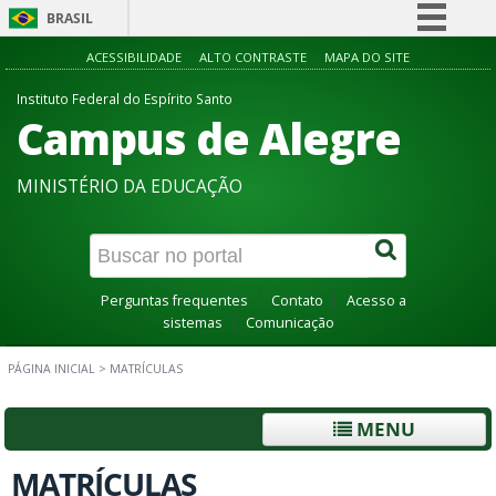
BRASIL
Simplifique!
ACESSIBILIDADE
ALTO CONTRASTE
MAPA DO SITE
Comunica BR
Instituto Federal do Espírito Santo
Campus de Alegre
Participe
Acesso à informação
MINISTÉRIO DA EDUCAÇÃO
Legislação
Canais
Perguntas frequentes
Contato
Acesso a
sistemas
Comunicação
PÁGINA INICIAL
>
MATRÍCULAS
MENU
MATRÍCULAS