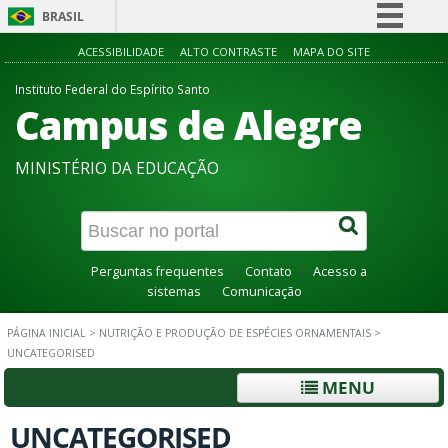
BRASIL
Simplifique!
ACESSIBILIDADE
ALTO CONTRASTE
MAPA DO SITE
Comunica BR
Instituto Federal do Espírito Santo
Campus de Alegre
Participe
Acesso à informação
MINISTÉRIO DA EDUCAÇÃO
Legislação
Canais
Perguntas frequentes
Contato
Acesso a
sistemas
Comunicação
PÁGINA INICIAL
>
NUTRIÇÃO E PRODUÇÃO DE ESPÉCIES ORNAMENTAIS
>
UNCATEGORISED
MENU
UNCATEGORISED