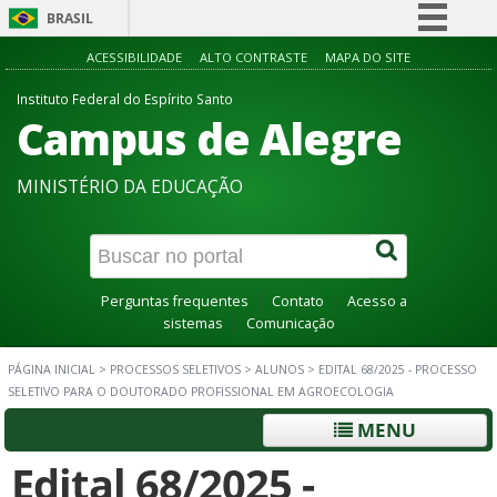
BRASIL
Simplifique!
ACESSIBILIDADE
ALTO CONTRASTE
MAPA DO SITE
Comunica BR
Instituto Federal do Espírito Santo
Campus de Alegre
Participe
Acesso à informação
MINISTÉRIO DA EDUCAÇÃO
Legislação
Canais
Perguntas frequentes
Contato
Acesso a
sistemas
Comunicação
PÁGINA INICIAL
>
PROCESSOS SELETIVOS
>
ALUNOS
>
EDITAL 68/2025 - PROCESSO
SELETIVO PARA O DOUTORADO PROFISSIONAL EM AGROECOLOGIA
MENU
Edital 68/2025 -