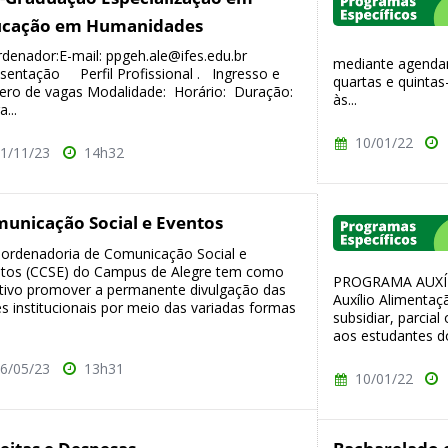
ucação em Humanidades
denador:E-mail: ppgeh.ale@ifes.edu.br
mediante agendam
sentação Perfil Profissional . Ingresso e
quartas e quintas
ro de vagas Modalidade: Horário: Duração:
às...
...
10/01/22
1/11/23
14h32
unicação Social e Eventos
ordenadoria de Comunicação Social e
tos (CCSE) do Campus de Alegre tem como
PROGRAMA AUXÍ
tivo promover a permanente divulgação das
Auxílio Alimentaç
s institucionais por meio das variadas formas
subsidiar, parcia
aos estudantes d
6/05/23
13h31
10/01/22