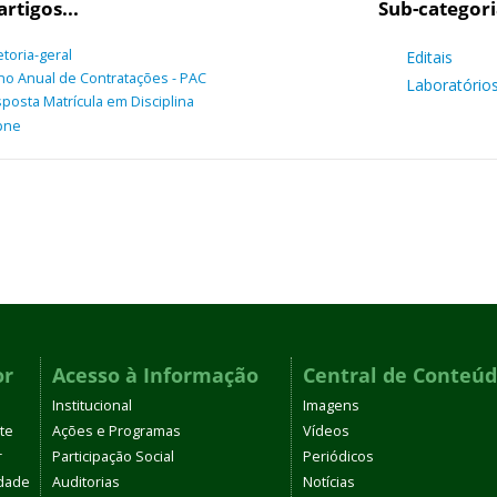
artigos...
Sub-categori
etoria-geral
Editais
no Anual de Contratações - PAC
Laboratório
posta Matrícula em Disciplina
pne
or
Acesso à Informação
Central de Conteú
Institucional
Imagens
te
Ações e Programas
Vídeos
r
Participação Social
Periódicos
dade
Auditorias
Notícias