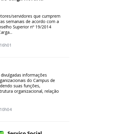
etores/servidores que cumprem
ras semanais de acordo com a
selho Superior nº 19/2014
arga...
16h01
 divulgadas informações
organizacionais do Campus de
dendo suas funções,
rutura organizacional, relação
10h04
Serviço Social