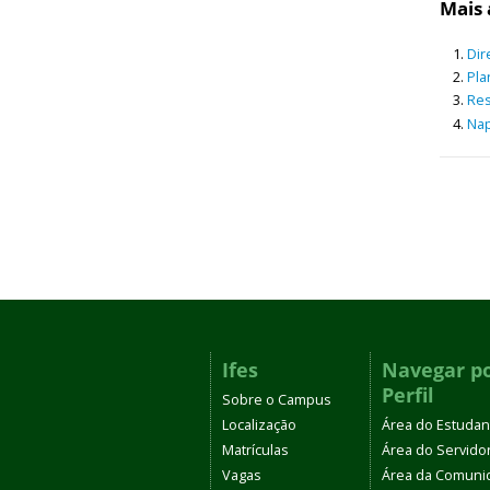
Mais 
Dir
Pla
Res
Na
Ifes
Navegar p
Perfil
Sobre o Campus
Localização
Área do Estudan
Matrículas
Área do Servido
Vagas
Área da Comuni