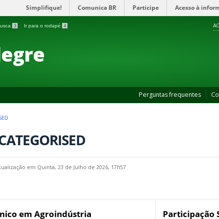
Simplifique!
Comunica BR
Participe
Acesso à infor
AC
 busca
3
Ir para o rodapé
4
legre
Perguntas frequentes
Co
SED
CATEGORISED
tualização em Quinta, 23 de Julho de 2026, 17h57
nico em Agroindústria
Participação 