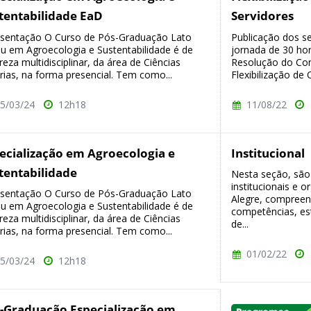
tentabilidade EaD
Servidores
sentação O Curso de Pós-Graduação Lato
Publicação dos s
u em Agroecologia e Sustentabilidade é de
jornada de 30 ho
reza multidisciplinar, da área de Ciências
Resolução do Con
rias, na forma presencial. Tem como...
Flexibilização de C
5/03/24
12h18
11/08/22
ecialização em Agroecologia e
Institucional
tentabilidade
Nesta seção, são
institucionais e 
sentação O Curso de Pós-Graduação Lato
Alegre, compreen
u em Agroecologia e Sustentabilidade é de
competências, est
reza multidisciplinar, da área de Ciências
de...
rias, na forma presencial. Tem como...
01/02/22
5/03/24
12h18
-Graduação Especialização em