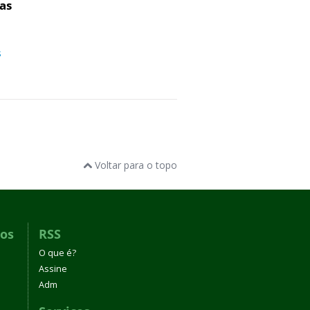
as
s
Voltar para o topo
dos
RSS
O que é?
Assine
Adm