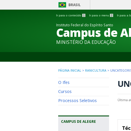
BRASIL
Ir para o conteúdo
1
Ir para o menu
2
Ir para a
Instituto Federal do Espírito Santo
Campus de A
MINISTÉRIO DA EDUCAÇÃO
PÁGINA INICIAL
>
RANICULTURA
>
UNCATEGORI
UN
O Ifes
Cursos
Processos Seletivos
Última a
CAMPUS DE ALEGRE
Téc