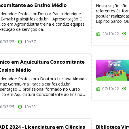
comitante ao Ensino Médio
Nesta seção são 
referentes às for
denador: Professor Doutor Paulo Henrique
popular realizadas
iE-mail: tgi.ale@ifes.edu.br Apresentação O
Espírito Santo. Ou
ico em Agroindústria treina e conduz equipes
xecução de serviços da...
25/10/22
0/03/25
10h37
nico em Aquicultura Concomitante
Ensino Médio
denador: Professora Doutora Luciana Almada
az GoriniE-mail: taqc.ale@ifes.edu.br
07/10/22
sentação O profissional formado no Curso
ico em Aquicultura Concomitante ao Ensino...
0/03/25
10h29
DE 2024 - Licenciatura em Ciências
Biblioteca Vir