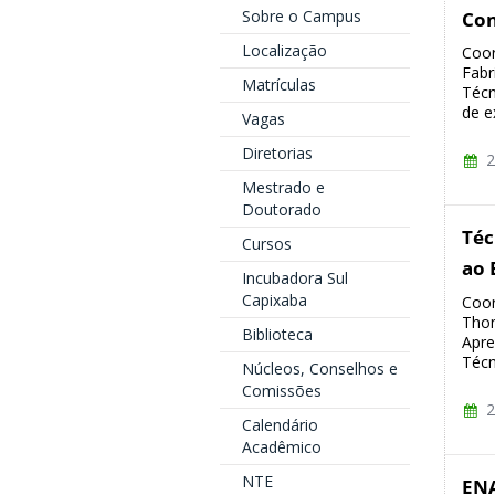
Sobre o Campus
Con
Localização
Coor
Fabr
Matrículas
Técn
de e
Vagas
Diretorias
2
Mestrado e
Doutorado
Téc
Cursos
ao 
Incubadora Sul
Capixaba
Coor
Thom
Biblioteca
Apre
Técn
Núcleos, Conselhos e
Comissões
2
Calendário
Acadêmico
NTE
ENA