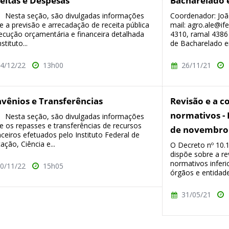
eitas e Despesas
Bacharelado
ta seção, são divulgadas informações
Coordenador: João
e a previsão e arrecadação de receita pública
mail: agro.ale@ife
ecução orçamentária e financeira detalhada
4310, ramal 4386
stituto...
de Bacharelado e
4/12/22
13h00
26/11/21
vênios e Transferências
Revisão e a c
normativos - 
ta seção, são divulgadas informações
e os repasses e transferências de recursos
de novembro
nceiros efetuados pelo Instituto Federal de
ação, Ciência e...
O Decreto nº 10.
dispõe sobre a re
normativos inferi
0/11/22
15h05
órgãos e entidade
31/05/21