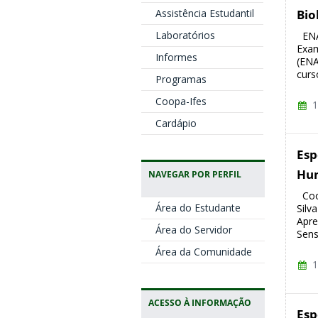
Bio
Assistência Estudantil
Laboratórios
ENA
Exam
Informes
(ENA
curs
Programas
Coopa-Ifes
1
Cardápio
Esp
Hu
NAVEGAR POR PERFIL
Coor
Área do Estudante
Silv
Apre
Área do Servidor
Sens
Área da Comunidade
1
ACESSO À INFORMAÇÃO
Esp