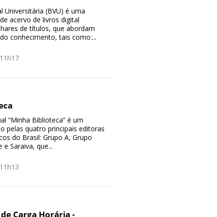
al Universitária (BVU) é uma
 de acervo de livros digital
hares de títulos, que abordam
do conhecimento, tais como:...
11h17
eca
ual “Minha Biblioteca” é um
 pelas quatro principais editoras
cos do Brasil: Grupo A, Grupo
 e Saraiva, que...
11h13
 de Carga Horária -