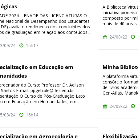
lógicas
A Biblioteca Virtu
iniciativa pioneira
DE 2024 – ENADE DAS LICENCIATURAS O
composto por mil
e Nacional de Desempenho dos Estudantes
mais de 40 áreas 
DE) avalia o rendimento dos concluintes dos
os de graduação em relação aos conteúdos...
24/08/22
3/09/24
15h17
ecialização em Educação em
Minha Bibliot
manidades
A plataforma virt
consórcio formado
denador do Curso: Professor Dr. Adilson
de livros acadêmi
a Santos E-mail: ppgeh.ale@ifes.edu.br
Gen-Atlas, Manole
sentação O Curso de Pós-Graduação Lato
u em Educação em Humanidades, em...
24/08/22
5/03/24
16h14
ecialização em Agroecologia e
Flexibilização