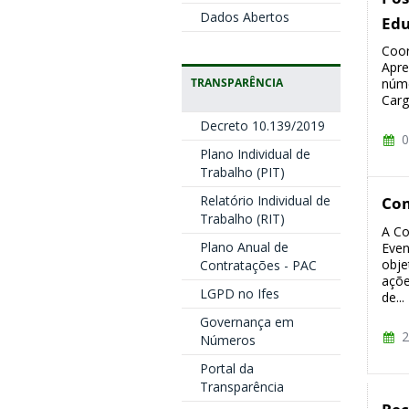
Dados Abertos
Ed
Coor
Apre
TRANSPARÊNCIA
núme
Carga
Decreto 10.139/2019
0
Plano Individual de
Trabalho (PIT)
Relatório Individual de
Com
Trabalho (RIT)
A Co
Plano Anual de
Even
obje
Contratações - PAC
açõe
LGPD no Ifes
de...
Governança em
2
Números
Portal da
Transparência