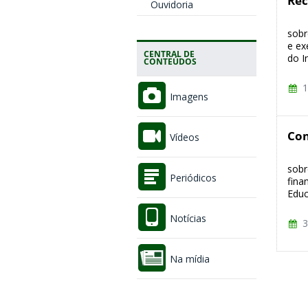
Rec
Ouvidoria
Nes
sobr
e ex
CENTRAL DE
do In
CONTEÚDOS
1
Imagens
Con
Vídeos
Nes
sobr
Periódicos
fina
Educ
Notícias
3
Na mídia