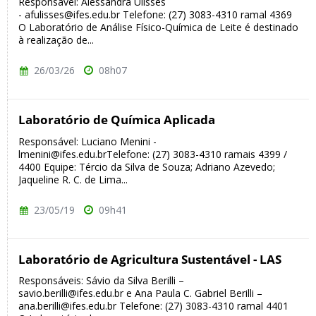
Responsável: Alessandra Ulisses
- afulisses@ifes.edu.br Telefone: (27) 3083-4310 ramal 4369
O Laboratório de Análise Físico-Química de Leite é destinado
à realização de...
26/03/26
08h07
Laboratório de Química Aplicada
Responsável: Luciano Menini -
lmenini@ifes.edu.brTelefone: (27) 3083-4310 ramais 4399 /
4400 Equipe: Tércio da Silva de Souza; Adriano Azevedo;
Jaqueline R. C. de Lima...
23/05/19
09h41
Laboratório de Agricultura Sustentável - LAS
Responsáveis: Sávio da Silva Berilli –
savio.berilli@ifes.edu.br e Ana Paula C. Gabriel Berilli –
ana.berilli@ifes.edu.br Telefone: (27) 3083-4310 ramal 4401