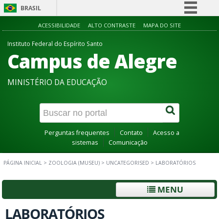
BRASIL
Simplifique!
ACESSIBILIDADE
ALTO CONTRASTE
MAPA DO SITE
Comunica BR
Instituto Federal do Espírito Santo
Campus de Alegre
Participe
Acesso à informação
MINISTÉRIO DA EDUCAÇÃO
Legislação
Canais
Perguntas frequentes
Contato
Acesso a
sistemas
Comunicação
PÁGINA INICIAL
>
ZOOLOGIA (MUSEU)
>
UNCATEGORISED
>
LABORATÓRIOS
MENU
LABORATÓRIOS