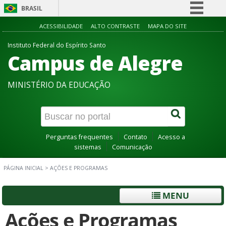
BRASIL
Simplifique!
ACESSIBILIDADE
ALTO CONTRASTE
MAPA DO SITE
Comunica BR
Instituto Federal do Espírito Santo
Campus de Alegre
Participe
Acesso à informação
MINISTÉRIO DA EDUCAÇÃO
Legislação
Canais
Perguntas frequentes
Contato
Acesso a
sistemas
Comunicação
PÁGINA INICIAL
>
AÇÕES E PROGRAMAS
MENU
Ações e Programas