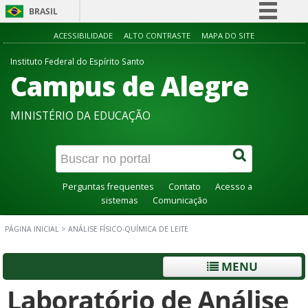
BRASIL
Simplifique!
ACESSIBILIDADE
ALTO CONTRASTE
MAPA DO SITE
Comunica BR
Instituto Federal do Espírito Santo
Campus de Alegre
Participe
Acesso à informação
MINISTÉRIO DA EDUCAÇÃO
Legislação
Canais
Perguntas frequentes
Contato
Acesso a
sistemas
Comunicação
PÁGINA INICIAL
>
ANÁLISE FÍSICO-QUÍMICA DE LEITE
MENU
Laboratório de Análise