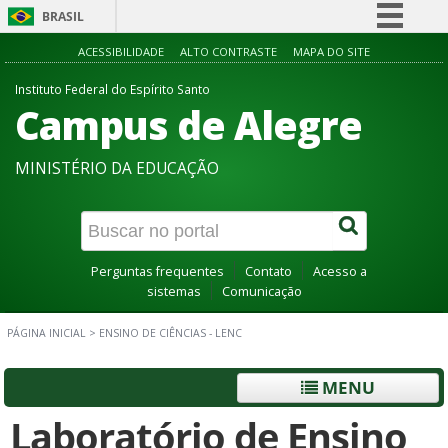
BRASIL
Simplifique!
ACESSIBILIDADE
ALTO CONTRASTE
MAPA DO SITE
Comunica BR
Instituto Federal do Espírito Santo
Campus de Alegre
Participe
Acesso à informação
MINISTÉRIO DA EDUCAÇÃO
Legislação
Canais
Perguntas frequentes
Contato
Acesso a
sistemas
Comunicação
PÁGINA INICIAL
>
ENSINO DE CIÊNCIAS - LENC
MENU
Laboratório de Ensino