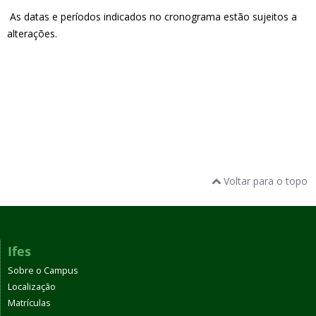
As datas
e
períodos indicados no cronograma
e
stão sujeitos a
alteraçõ
e
s.
Voltar para o topo
Ifes
Sobre o Campus
Localização
Matrículas