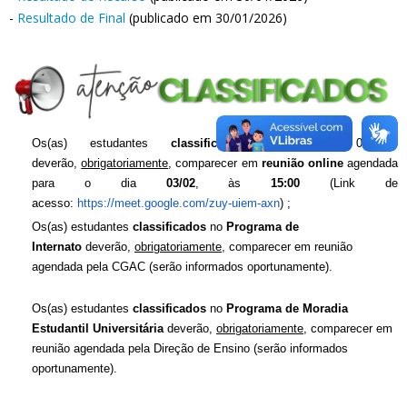
-
Resultado de Final
(publicado em 30/01/2026)
Os(as) estudantes
classificados
no Edital 06/2025
deverão,
obrigatoriamente
, comparecer em
reunião online
agendada
para o dia
03/02
, às
15:00
(Link de
acesso:
https://meet.google.com/zuy-uiem-axn
) ;
Os(as) estudantes
classificados
no
Programa de
Internato
deverão,
obrigatoriamente
, comparecer em reunião
agendada pela CGAC (serão informados oportunamente).
Os(as) estudantes
classificados
no
Programa de Moradia
Estudantil Universitária
deverão,
obrigatoriamente
, comparecer em
reunião agendada pela Direção de Ensino (serão informados
oportunamente).