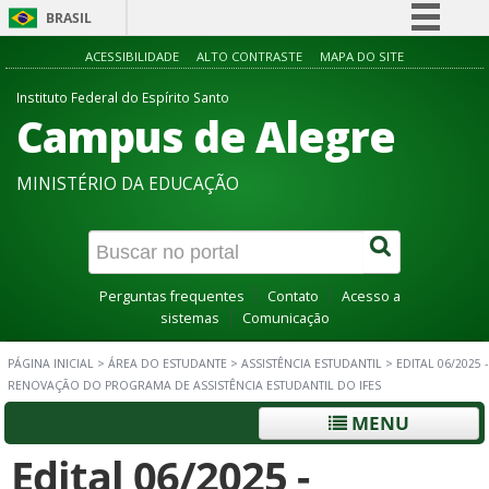
BRASIL
Simplifique!
ACESSIBILIDADE
ALTO CONTRASTE
MAPA DO SITE
Comunica BR
Instituto Federal do Espírito Santo
Campus de Alegre
Participe
Acesso à informação
MINISTÉRIO DA EDUCAÇÃO
Legislação
Canais
Perguntas frequentes
Contato
Acesso a
sistemas
Comunicação
PÁGINA INICIAL
>
ÁREA DO ESTUDANTE
>
ASSISTÊNCIA ESTUDANTIL
>
EDITAL 06/2025 -
RENOVAÇÃO DO PROGRAMA DE ASSISTÊNCIA ESTUDANTIL DO IFES
MENU
Edital 06/2025 -