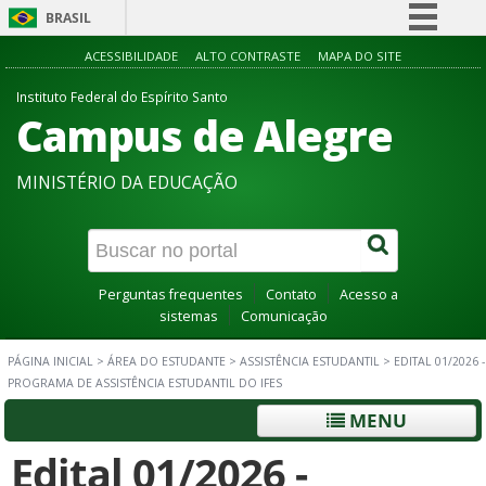
BRASIL
Simplifique!
ACESSIBILIDADE
ALTO CONTRASTE
MAPA DO SITE
Comunica BR
Instituto Federal do Espírito Santo
Campus de Alegre
Participe
Acesso à informação
MINISTÉRIO DA EDUCAÇÃO
Legislação
Canais
Perguntas frequentes
Contato
Acesso a
sistemas
Comunicação
PÁGINA INICIAL
>
ÁREA DO ESTUDANTE
>
ASSISTÊNCIA ESTUDANTIL
>
EDITAL 01/2026 -
PROGRAMA DE ASSISTÊNCIA ESTUDANTIL DO IFES
MENU
Edital 01/2026 -