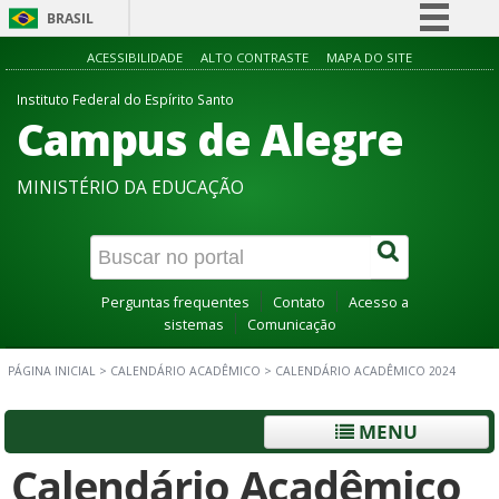
BRASIL
Simplifique!
ACESSIBILIDADE
ALTO CONTRASTE
MAPA DO SITE
Comunica BR
Instituto Federal do Espírito Santo
Campus de Alegre
Participe
Acesso à informação
MINISTÉRIO DA EDUCAÇÃO
Legislação
Canais
Perguntas frequentes
Contato
Acesso a
sistemas
Comunicação
PÁGINA INICIAL
>
CALENDÁRIO ACADÊMICO
>
CALENDÁRIO ACADÊMICO 2024
MENU
Calendário Acadêmico