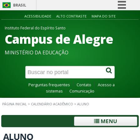
BRASIL
Simplifique!
ACESSIBILIDADE
ALTO CONTRASTE
MAPA DO SITE
Comunica BR
Instituto Federal do Espírito Santo
Campus de Alegre
Participe
Acesso à informação
MINISTÉRIO DA EDUCAÇÃO
Legislação
Canais
Perguntas frequentes
Contato
Acesso a
sistemas
Comunicação
PÁGINA INICIAL
>
CALENDÁRIO ACADÊMICO
>
ALUNO
MENU
ALUNO