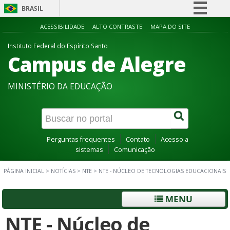
BRASIL
Simplifique!
ACESSIBILIDADE
ALTO CONTRASTE
MAPA DO SITE
Comunica BR
Instituto Federal do Espírito Santo
Campus de Alegre
Participe
Acesso à informação
MINISTÉRIO DA EDUCAÇÃO
Legislação
Canais
Perguntas frequentes
Contato
Acesso a
sistemas
Comunicação
PÁGINA INICIAL
>
NOTÍCIAS
>
NTE
>
NTE - NÚCLEO DE TECNOLOGIAS EDUCACIONAIS
MENU
NTE - Núcleo de