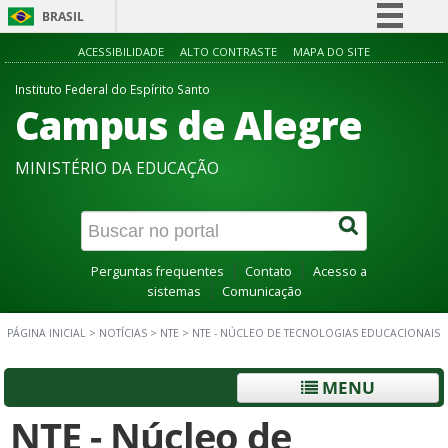
BRASIL
Simplifique!
ACESSIBILIDADE
ALTO CONTRASTE
MAPA DO SITE
Comunica BR
Instituto Federal do Espírito Santo
Campus de Alegre
Participe
Acesso à informação
MINISTÉRIO DA EDUCAÇÃO
Legislação
Canais
Perguntas frequentes
Contato
Acesso a
sistemas
Comunicação
PÁGINA INICIAL
>
NOTÍCIAS
>
NTE
>
NTE - NÚCLEO DE TECNOLOGIAS EDUCACIONAIS
MENU
NTE - Núcleo de