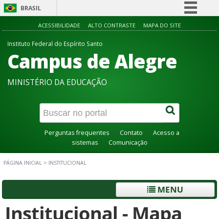
BRASIL
Simplifique!
ACESSIBILIDADE
ALTO CONTRASTE
MAPA DO SITE
Comunica BR
Instituto Federal do Espírito Santo
Campus de Alegre
Participe
Acesso à informação
MINISTÉRIO DA EDUCAÇÃO
Legislação
Canais
Perguntas frequentes
Contato
Acesso a
sistemas
Comunicação
PÁGINA INICIAL
>
INSTITUCIONAL
MENU
Institucional - Mapa