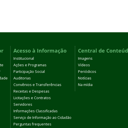
or
Acesso à Informação
Central de Conteú
Institucional
Imagens
te
Ações e Programas
Vídeos
r
Participação Social
Periódicos
dade
Auditorias
Notícias
Convênios e Transferências
Na mídia
Receitas e Despesas
Licitações e Contratos
Servidores
Informações Classificadas
Serviço de Informação ao Cidadão
Perguntas frequentes