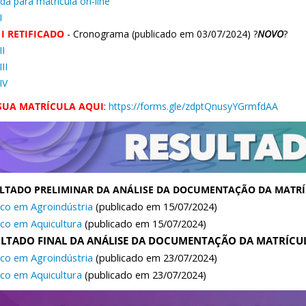
a para matrícula on-line
I
 I RETIFICADO
- Cronograma (publicado em 03/07/2024) ?
NOVO
?
II
III
IV
SUA MATRÍCULA AQUI
:
https://forms.gle/zdptQnusyYGrmfdAA
LTADO PRELIMINAR DA ANÁLISE DA DOCUMENTAÇÃO DA MATR
co em Agroindústria
(publicado em 15/07/2024)
co em Aquicultura
(publicado em 15/07/2024)
LTADO FINAL DA ANÁLISE DA DOCUMENTAÇÃO DA MATRÍCUL
co em Agroindústria
(publicado em 23/07/2024)
co em Aquicultura
(publicado em 23/07/2024)