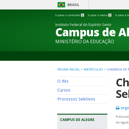
BRASIL
Ir para o conteúdo
1
Ir para o menu
2
Ir para a
Instituto Federal do Espírito Santo
Campus de A
MINISTÉRIO DA EDUCAÇÃO
PÁGINA INICIAL
>
MATRÍCULAS
>
CHAMADA DE MA
Ch
O Ifes
Se
Cursos
Processos Seletivos
Impr
Publicad
CAMPUS DE ALEGRE
de Agost