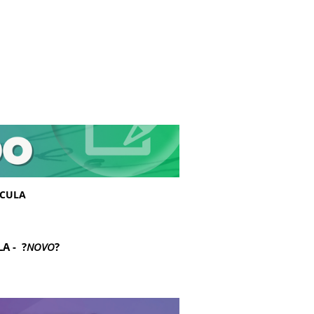
ÍCULA
A - ?
NOVO
?