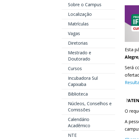
Sobre o Campus
Localização
Matrículas
Vagas
Diretorias
Esta pá
Mestrado e
Alegre
Doutorado
Será c
Cursos
oferta
Incubadora Sul
Result
Capixaba
Biblioteca
?
ATEN
Núcleos, Conselhos e
Comissões
O requ
Calendário
A pesso
Acadêmico
campus
NTE