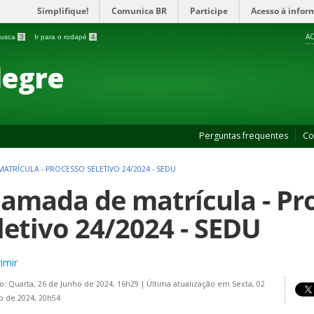
Simplifique!
Comunica BR
Participe
Acesso à infor
AC
 busca
3
Ir para o rodapé
4
legre
Perguntas frequentes
Co
TRÍCULA - PROCESSO SELETIVO 24/2024 - SEDU
amada de matrícula - Pr
letivo 24/2024 - SEDU
imir
o: Quarta, 26 de Junho de 2024, 16h29
|
Última atualização em Sexta, 02
o de 2024, 20h54