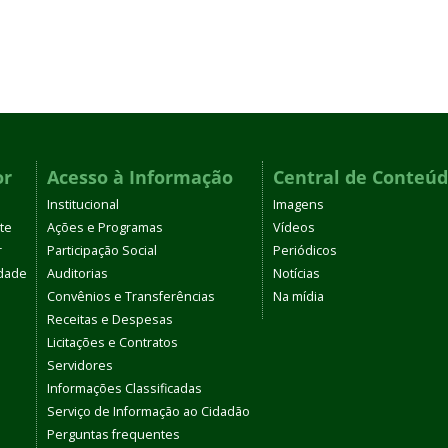
or
Acesso à Informação
Central de Conteú
Institucional
Imagens
te
Ações e Programas
Vídeos
r
Participação Social
Periódicos
dade
Auditorias
Notícias
Convênios e Transferências
Na mídia
Receitas e Despesas
Licitações e Contratos
Servidores
Informações Classificadas
Serviço de Informação ao Cidadão
Perguntas frequentes