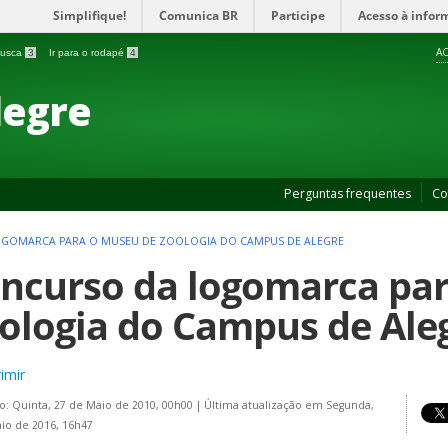
Simplifique!
Comunica BR
Participe
Acesso à infor
AC
 busca
3
Ir para o rodapé
4
legre
Perguntas frequentes
Co
GOMARCA PARA O MUSEU DE ZOOLOGIA DO CAMPUS DE ALEGRE
ncurso da logomarca pa
ologia do Campus de Ale
imir
o: Quinta, 27 de Maio de 2010, 00h00
|
Última atualização em Segunda,
io de 2016, 16h47