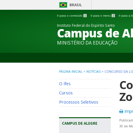
BRASIL
Ir para o conteúdo
1
Ir para o menu
2
Ir para a
Instituto Federal do Espírito Santo
Campus de A
MINISTÉRIO DA EDUCAÇÃO
PÁGINA INICIAL
>
NOTÍCIAS
>
CONCURSO DA LO
Co
O Ifes
Zo
Cursos
Processos Seletivos
Impr
Publicad
CAMPUS DE ALEGRE
30 de Ma