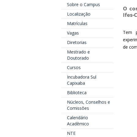
Sobre o Campus
O co
Localização
Ifes-
Matrículas
Tem po
Vagas
experi
Diretorias
de com
Mestrado e
Doutorado
Cursos
Incubadora Sul
Capixaba
Biblioteca
Núcleos, Conselhos e
Comissões
Calendário
Acadêmico
NTE