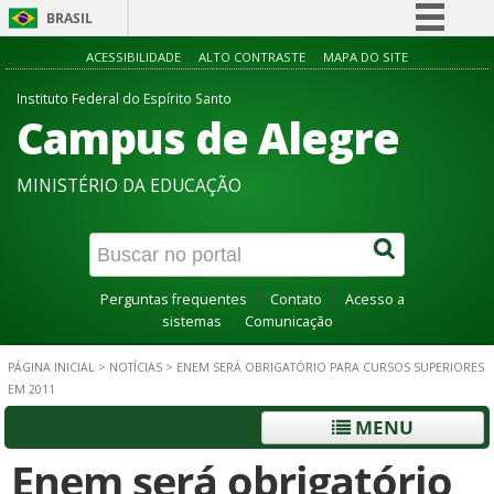
BRASIL
Simplifique!
ACESSIBILIDADE
ALTO CONTRASTE
MAPA DO SITE
Comunica BR
Instituto Federal do Espírito Santo
Campus de Alegre
Participe
Acesso à informação
MINISTÉRIO DA EDUCAÇÃO
Legislação
Canais
Perguntas frequentes
Contato
Acesso a
sistemas
Comunicação
PÁGINA INICIAL
>
NOTÍCIAS
>
ENEM SERÁ OBRIGATÓRIO PARA CURSOS SUPERIORES
EM 2011
MENU
Enem será obrigatório