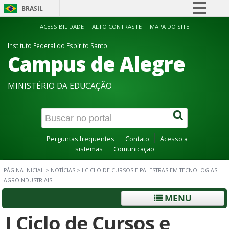
BRASIL
Simplifique!
ACESSIBILIDADE
ALTO CONTRASTE
MAPA DO SITE
Comunica BR
Instituto Federal do Espírito Santo
Campus de Alegre
Participe
Acesso à informação
MINISTÉRIO DA EDUCAÇÃO
Legislação
Canais
Perguntas frequentes
Contato
Acesso a
sistemas
Comunicação
PÁGINA INICIAL
>
NOTÍCIAS
>
I CICLO DE CURSOS E PALESTRAS EM TECNOLOGIAS
AGROINDUSTRIAIS
MENU
I Ciclo de Cursos e