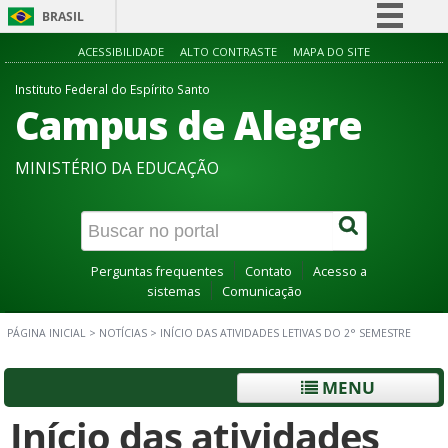
BRASIL
Simplifique!
ACESSIBILIDADE
ALTO CONTRASTE
MAPA DO SITE
Comunica BR
Instituto Federal do Espírito Santo
Campus de Alegre
Participe
Acesso à informação
MINISTÉRIO DA EDUCAÇÃO
Legislação
Canais
Perguntas frequentes
Contato
Acesso a
sistemas
Comunicação
PÁGINA INICIAL
>
NOTÍCIAS
>
INÍCIO DAS ATIVIDADES LETIVAS DO 2° SEMESTRE
MENU
Início das atividades