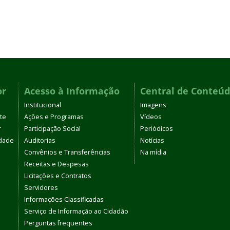
or
Acesso à Informação
Central de Conteú
Institucional
Imagens
te
Ações e Programas
Vídeos
r
Participação Social
Periódicos
dade
Auditorias
Notícias
Convênios e Transferências
Na mídia
Receitas e Despesas
Licitações e Contratos
Servidores
Informações Classificadas
Serviço de Informação ao Cidadão
Perguntas frequentes