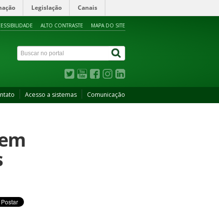
mação
Legislação
Canais
ESSIBILIDADE
ALTO CONTRASTE
MAPA DO SITE
ntato
Acesso a sistemas
Comunicação
 em
s