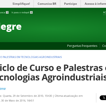
Simplifique!
Comunica BR
Participe
Acesso à infor
AC
 busca
3
Ir para o rodapé
4
legre
Perguntas frequentes
Co
O E PALESTRAS EM TECNOLOGIAS AGROINDUSTRIAIS
Ciclo de Curso e Palestras
cnologias Agroindustriai
imir
o: Quarta, 29 de Setembro de 2010, 15h30
|
Última atualização em
 30 de Maio de 2016, 16h51