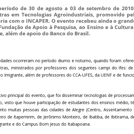
eríodo de 30 de agosto a 03 de setembro de 2010 
tras em Tecnologias Agroindustriais, promovido pe
ria com o INCAPER. O evento recebeu ainda o grande
Fundação de Apoio à Pesquisa, ao Ensino e à Cultur
e, além de apoio do Banco do Brasil.
vidades ocorreram no período diurno e noturno, quando foram oferec
stras, ministrados por professores dos seguintes campi do Ifes: de
o Imigrante, além de professores do CCA-UFES, da UENF e de funci
tivo principal do evento, que foi disseminar tecnologias de process
do, visto que houve participação de estudantes dos ensinos médio, t
nto muitas pessoas das cidades de Alegre (Centro, Assentamento P
iro de Itapemirim, de Jerônimo Monteiro, de Ibatiba, de Ibitirama, 
grante e do Campus Bom Jesus do Itabapoana.