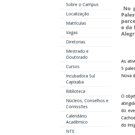
Sobre o Campus
No p
Localização
Pales
parce
Matrículas
e da 
Vagas
Alegr
Diretorias
Mestrado e
Doutorado
As ati
Cursos
5 pale
Nova d
Incubadora Sul
Capixaba
Biblioteca
O obje
Núcleos, Conselhos e
atingi
Comissões
do eve
Calendário
Cachoe
Acadêmico
do Imi
NTE