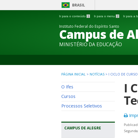
BRASIL
Ir para o conteúdo
1
Ir para o menu
2
Ir para a
Instituto Federal do Espírito Santo
Campus de A
MINISTÉRIO DA EDUCAÇÃO
PÁGINA INICIAL
>
NOTÍCIAS
>
I CICLO DE CURS
I 
O Ifes
Te
Cursos
Processos Seletivos
Impr
Publicad
CAMPUS DE ALEGRE
Segunda,