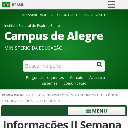
BRASIL
Simplifique!
ACESSIBILIDADE
ALTO CONTRASTE
MAPA DO SITE
Comunica BR
Instituto Federal do Espírito Santo
Campus de Alegre
Participe
Acesso à informação
MINISTÉRIO DA EDUCAÇÃO
Legislação
Canais
Perguntas frequentes
Contato
Acesso a
sistemas
Comunicação
PÁGINA INICIAL
>
NOTÍCIAS
>
INFORMAÇÕES II SEMANA NACIONAL DE CIÊNCIA E
TECNOLOGIA DE IFES - CAMPUS DE ALEGRE
MENU
Informações II Semana