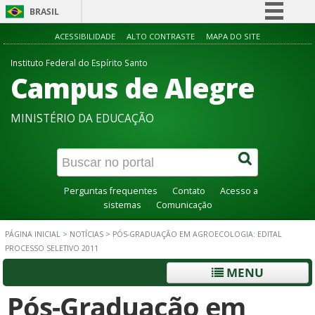
BRASIL
Simplifique!
ACESSIBILIDADE
ALTO CONTRASTE
MAPA DO SITE
Comunica BR
Instituto Federal do Espírito Santo
Campus de Alegre
Participe
Acesso à informação
MINISTÉRIO DA EDUCAÇÃO
Legislação
Canais
Perguntas frequentes
Contato
Acesso a
sistemas
Comunicação
PÁGINA INICIAL
>
NOTÍCIAS
>
PÓS-GRADUAÇÃO EM AGROECOLOGIA: EDITAL
PROCESSO SELETIVO 2011
MENU
Pós-Graduação em