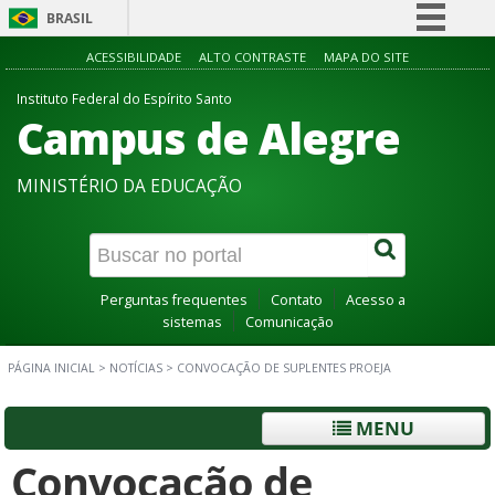
BRASIL
Simplifique!
ACESSIBILIDADE
ALTO CONTRASTE
MAPA DO SITE
Comunica BR
Instituto Federal do Espírito Santo
Campus de Alegre
Participe
Acesso à informação
MINISTÉRIO DA EDUCAÇÃO
Legislação
Canais
Perguntas frequentes
Contato
Acesso a
sistemas
Comunicação
PÁGINA INICIAL
>
NOTÍCIAS
>
CONVOCAÇÃO DE SUPLENTES PROEJA
MENU
Convocação de