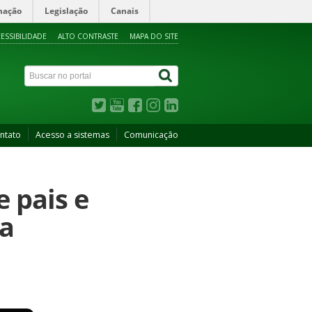
mação
Legislação
Canais
ESSIBILIDADE
ALTO CONTRASTE
MAPA DO SITE
ntato
Acesso a sistemas
Comunicação
e pais e
 a