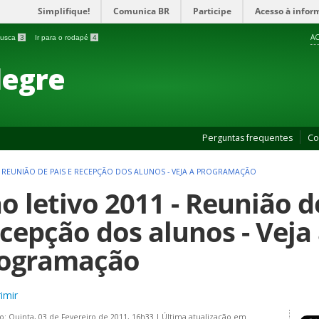
Simplifique!
Comunica BR
Participe
Acesso à infor
AC
 busca
3
Ir para o rodapé
4
legre
Perguntas frequentes
Co
- REUNIÃO DE PAIS E RECEPÇÃO DOS ALUNOS - VEJA A PROGRAMAÇÃO
o letivo 2011 - Reunião d
cepção dos alunos - Veja
ogramação
imir
o: Quinta, 03 de Fevereiro de 2011, 16h33
|
Última atualização em