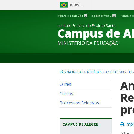
BRASIL
Ir para o conteúdo
1
Ir para o menu
2
Ir para a
Instituto Federal do Espírito Santo
Campus de A
MINISTÉRIO DA EDUCAÇÃO
PÁGINA INICIAL
>
NOTÍCIAS
>
ANO LETIVO 2011 
An
O Ifes
Re
Cursos
Processos Seletivos
pr
Impr
CAMPUS DE ALEGRE
Publicad