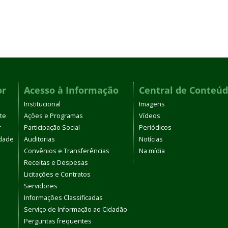
or
Acesso à Informação
Central de Conteú
Institucional
Imagens
te
Ações e Programas
Vídeos
r
Participação Social
Periódicos
dade
Auditorias
Notícias
Convênios e Transferências
Na mídia
Receitas e Despesas
Licitações e Contratos
Servidores
Informações Classificadas
Serviço de Informação ao Cidadão
Perguntas frequentes