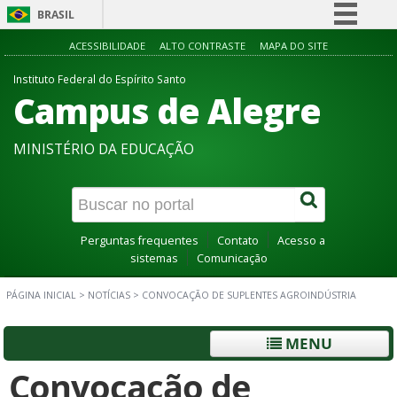
BRASIL
Simplifique!
ACESSIBILIDADE
ALTO CONTRASTE
MAPA DO SITE
Comunica BR
Instituto Federal do Espírito Santo
Campus de Alegre
Participe
Acesso à informação
MINISTÉRIO DA EDUCAÇÃO
Legislação
Canais
Perguntas frequentes
Contato
Acesso a
sistemas
Comunicação
PÁGINA INICIAL
>
NOTÍCIAS
>
CONVOCAÇÃO DE SUPLENTES AGROINDÚSTRIA
MENU
Convocação de