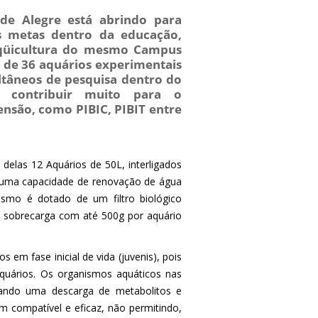
de Alegre está abrindo para
s metas dentro da educação,
 aqüicultura do mesmo Campus
 de 36 aquários experimentais
ultâneos de pesquisa dentro do
a contribuir muito para o
ensão, como PIBIC, PIBIT entre
elas 12 Aquários de 50L, interligados
m uma capacidade de renovação de água
smo é dotado de um filtro biológico
 sobrecarga com até 500g por aquário
 em fase inicial de vida (juvenis), pois
uários. Os organismos aquáticos nas
sando uma descarga de metabolitos e
m compatível e eficaz, não permitindo,