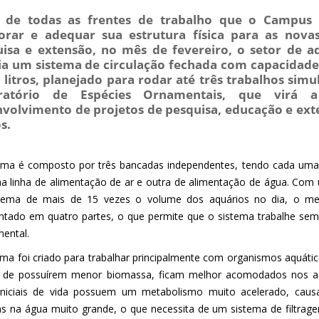
 de todas as frentes de trabalho que o Campus 
orar e adequar sua estrutura física para as nova
uisa e extensão, no mês de fevereiro, o setor de
ia um sistema de circulação fechada com capacidade
 litros, planejado para rodar até três trabalhos sim
ratório de Espécies Ornamentais, que virá 
volvimento de projetos de pesquisa, educação e ext
s.
ema é composto por três bancadas independentes, tendo cada uma d
a linha de alimentação de ar e outra de alimentação de água. Co
tema de mais de 15 vezes o volume dos aquários no dia, o me
tado em quatro partes, o que permite que o sistema trabalhe sem
mental.
ma foi criado para trabalhar principalmente com organismos aquáticos
 de possuírem menor biomassa, ficam melhor acomodados nos aq
iniciais de vida possuem um metabolismo muito acelerado, cau
as na água muito grande, o que necessita de um sistema de filtrage