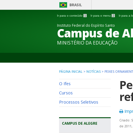
BRASIL
Ir para o conteúdo
1
Ir para o menu
2
Ir para a
Instituto Federal do Espírito Santo
Campus de A
MINISTÉRIO DA EDUCAÇÃO
PÁGINA INICIAL
>
NOTÍCIAS
>
PEIXES ORNAMENT
Pe
O Ifes
re
Cursos
Processos Seletivos
Impr
Criado: 
CAMPUS DE ALEGRE
de 2011