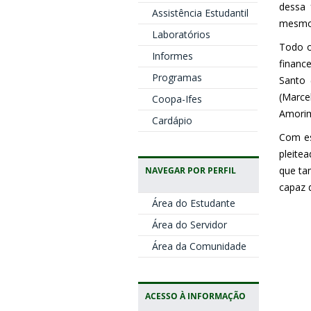
dessa 
Assistência Estudantil
mesmo
Laboratórios
Todo o
Informes
financ
Programas
Santo 
(Marce
Coopa-Ifes
Amorim
Cardápio
Com es
pleite
que ta
NAVEGAR POR PERFIL
capaz 
Área do Estudante
Área do Servidor
Área da Comunidade
ACESSO À INFORMAÇÃO