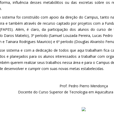
forma, influência desses metabólitos ou das excretas sobre os r
.
 sistema foi construído com apoio da direção do Campus, tanto n
eira e também através de recurso captado por projetos com a Fund
(FAPES). Além, é claro, da participação dos alunos do curso de 
lo Daros Matielo), 3º período (Samuel Louzada Pereira, Lucas Pedro G
 e Tainara Rodrigues Mauricio) e 6º período (Douglas Alvaristo Fern
se sistema e com a dedicação de todos que aqui trabalham fica cad
ados e planejados para os alunos interessados a trabalhar com org
mbém querem realizar seus trabalhos nessa área e para o Campus de
de desenvolver e cumprir com suas novas metas estabelecidas.
Prof. Pedro Pierro Mendonça
Docente do Curso Superior de Tecnologia em Aquicultura