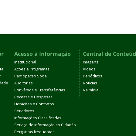
or
Acesso à Informação
Central de Conteú
Institucional
Imagens
te
Ações e Programas
Vídeos
r
Participação Social
Periódicos
dade
Auditorias
Notícias
Convênios e Transferências
Na mídia
Receitas e Despesas
Licitações e Contratos
Servidores
Informações Classificadas
Serviço de Informação ao Cidadão
Perguntas frequentes