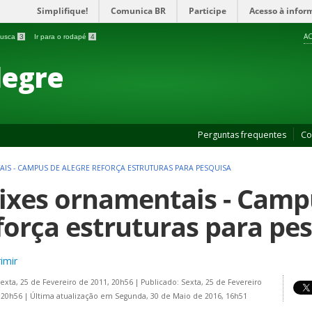
Simplifique!
Comunica BR
Participe
Acesso à infor
AC
 busca
3
Ir para o rodapé
4
legre
Perguntas frequentes
Co
AIS - CAMPUS DE ALEGRE REFORÇA ESTRUTURAS PARA PESQUISA
ixes ornamentais - Camp
força estruturas para pe
imir
Sexta, 25 de Fevereiro de 2011, 20h56
|
Publicado: Sexta, 25 de Fevereiro
, 20h56
|
Última atualização em Segunda, 30 de Maio de 2016, 16h51