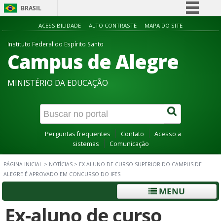
BRASIL
Simplifique!
ACESSIBILIDADE
ALTO CONTRASTE
MAPA DO SITE
Comunica BR
Instituto Federal do Espírito Santo
Campus de Alegre
Participe
Acesso à informação
MINISTÉRIO DA EDUCAÇÃO
Legislação
Canais
Perguntas frequentes
Contato
Acesso a
sistemas
Comunicação
PÁGINA INICIAL
>
NOTÍCIAS
>
EX-ALUNO DE CURSO SUPERIOR DO CAMPUS DE
ALEGRE É APROVADO EM CONCURSO DO IFES
MENU
Ex-aluno de curso