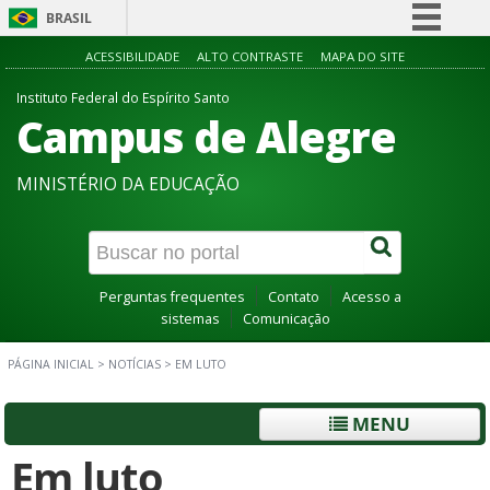
BRASIL
Simplifique!
ACESSIBILIDADE
ALTO CONTRASTE
MAPA DO SITE
Comunica BR
Instituto Federal do Espírito Santo
Campus de Alegre
Participe
Acesso à informação
MINISTÉRIO DA EDUCAÇÃO
Legislação
Canais
Perguntas frequentes
Contato
Acesso a
sistemas
Comunicação
PÁGINA INICIAL
>
NOTÍCIAS
>
EM LUTO
MENU
Em luto