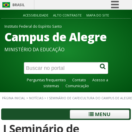
BRASIL
Simplifique!
ACESSIBILIDADE
ALTO CONTRASTE
MAPA DO SITE
Comunica BR
Instituto Federal do Espírito Santo
Campus de Alegre
Participe
Acesso à informação
MINISTÉRIO DA EDUCAÇÃO
Legislação
Canais
Perguntas frequentes
Contato
Acesso a
sistemas
Comunicação
PÁGINA INICIAL
>
NOTÍCIAS
>
I SEMINÁRIO DE CAFEICULTURA DO CAMPUS DE ALEGRE
MENU
I Seminário de