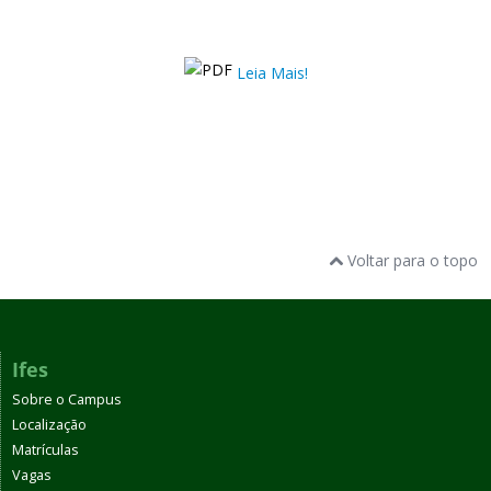
Leia Mais!
Voltar para o topo
Ifes
Sobre o Campus
Localização
Matrículas
Vagas