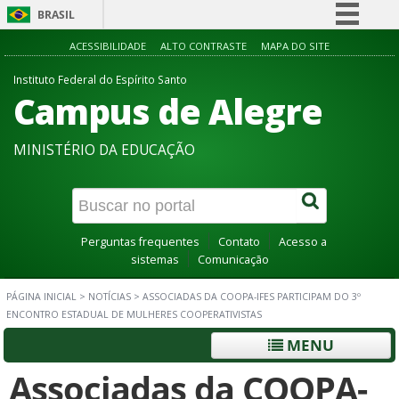
BRASIL
Simplifique!
ACESSIBILIDADE
ALTO CONTRASTE
MAPA DO SITE
Comunica BR
Instituto Federal do Espírito Santo
Campus de Alegre
Participe
Acesso à informação
MINISTÉRIO DA EDUCAÇÃO
Legislação
Canais
Perguntas frequentes
Contato
Acesso a
sistemas
Comunicação
PÁGINA INICIAL
>
NOTÍCIAS
>
ASSOCIADAS DA COOPA-IFES PARTICIPAM DO 3º
ENCONTRO ESTADUAL DE MULHERES COOPERATIVISTAS
MENU
Associadas da COOPA-