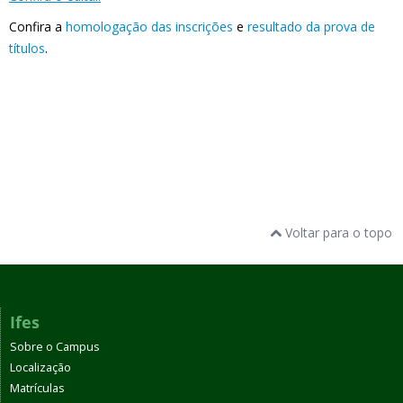
Confira a
homologação das inscrições
e
resultado da prova de
títulos
.
Voltar para o topo
Ifes
Sobre o Campus
Localização
Matrículas