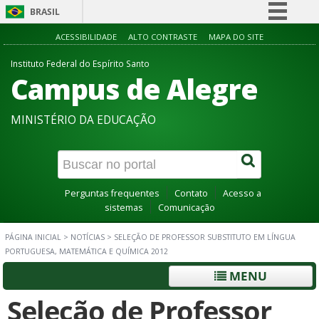
BRASIL
Simplifique!
ACESSIBILIDADE
ALTO CONTRASTE
MAPA DO SITE
Comunica BR
Instituto Federal do Espírito Santo
Campus de Alegre
Participe
Acesso à informação
MINISTÉRIO DA EDUCAÇÃO
Legislação
Canais
Perguntas frequentes
Contato
Acesso a
sistemas
Comunicação
PÁGINA INICIAL
>
NOTÍCIAS
>
SELEÇÃO DE PROFESSOR SUBSTITUTO EM LÍNGUA
PORTUGUESA, MATEMÁTICA E QUÍMICA 2012
MENU
Seleção de Professor