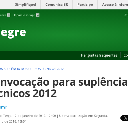
Simplifique!
Comunica BR
Participe
Acesso à infor
AC
 busca
3
Ir para o rodapé
4
legre
Perguntas frequentes
Co
 SUPLÊNCIA DOS CURSOS TÉCNICOS 2012
nvocação para suplência
cnicos 2012
imir
o: Terça, 17 de Janeiro de 2012, 12h00
|
Última atualização em Segunda,
io de 2016, 16h51