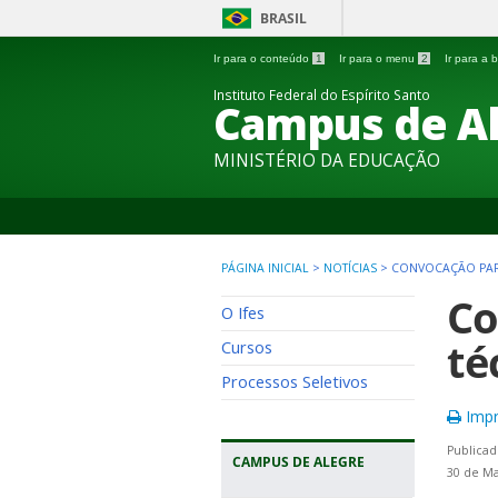
BRASIL
Ir para o conteúdo
1
Ir para o menu
2
Ir para a
Instituto Federal do Espírito Santo
Campus de A
MINISTÉRIO DA EDUCAÇÃO
PÁGINA INICIAL
>
NOTÍCIAS
>
CONVOCAÇÃO PARA
Co
O Ifes
té
Cursos
Processos Seletivos
Impr
Publicad
CAMPUS DE ALEGRE
30 de Ma