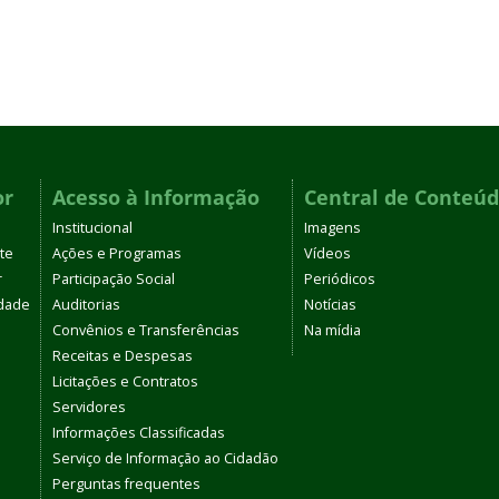
or
Acesso à Informação
Central de Conteú
Institucional
Imagens
te
Ações e Programas
Vídeos
r
Participação Social
Periódicos
dade
Auditorias
Notícias
Convênios e Transferências
Na mídia
Receitas e Despesas
Licitações e Contratos
Servidores
Informações Classificadas
Serviço de Informação ao Cidadão
Perguntas frequentes