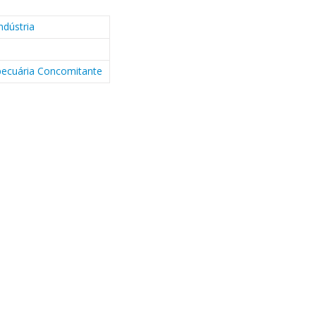
ndústria
pecuária Concomitante