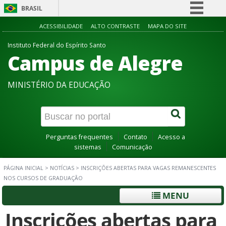
BRASIL
Simplifique!
ACESSIBILIDADE
ALTO CONTRASTE
MAPA DO SITE
Comunica BR
Instituto Federal do Espírito Santo
Campus de Alegre
Participe
Acesso à informação
MINISTÉRIO DA EDUCAÇÃO
Legislação
Canais
Perguntas frequentes
Contato
Acesso a
sistemas
Comunicação
PÁGINA INICIAL
>
NOTÍCIAS
>
INSCRIÇÕES ABERTAS PARA VAGAS REMANESCENTES
NOS CURSOS DE GRADUAÇÃO
MENU
Inscrições abertas para