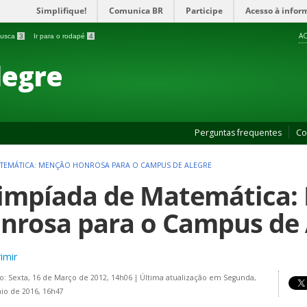
Simplifique!
Comunica BR
Participe
Acesso à infor
AC
 busca
3
Ir para o rodapé
4
legre
Perguntas frequentes
Co
ATEMÁTICA: MENÇÃO HONROSA PARA O CAMPUS DE ALEGRE
impíada de Matemática:
nrosa para o Campus de 
imir
o: Sexta, 16 de Março de 2012, 14h06
|
Última atualização em Segunda,
io de 2016, 16h47