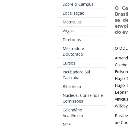
Sobre o Campus
O Ca
Localização
Brasi
se d
Matrículas
envol
Vagas
do e
Diretorias
O DDE 
Mestrado e
Doutorado
Amanda
Cursos
Calebe
Edilso
Incubadora Sul
Capixaba
Hugo T
Hugo T
Biblioteca
Leonar
Núcleos, Conselhos e
Viníciu
Comissões
Willaby
Calendário
Acadêmico
Parabe
ao Coo
NTE