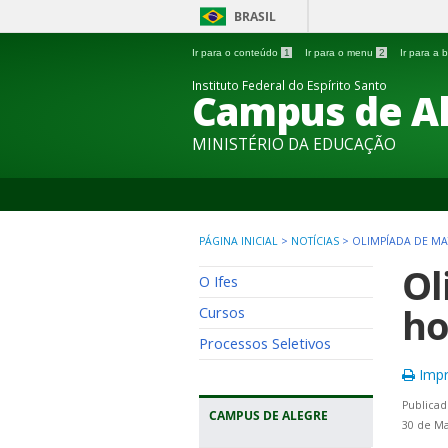
BRASIL
Ir para o conteúdo
1
Ir para o menu
2
Ir para a
Instituto Federal do Espírito Santo
Campus de A
MINISTÉRIO DA EDUCAÇÃO
PÁGINA INICIAL
>
NOTÍCIAS
>
OLIMPÍADA DE M
Ol
O Ifes
ho
Cursos
Processos Seletivos
Impr
Publicad
CAMPUS DE ALEGRE
30 de Ma