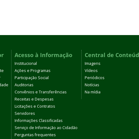
or
Acesso à Informação
Central de Conteú
Institucional
Imagens
te
Ações e Programas
Vídeos
r
Participação Social
Periódicos
dade
Auditorias
Notícias
Convênios e Transferências
Na mídia
Receitas e Despesas
Licitações e Contratos
Servidores
Informações Classificadas
Serviço de Informação ao Cidadão
Perguntas frequentes